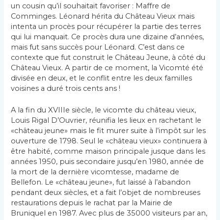
un cousin qu’il souhaitait favoriser : Maffre de
Comminges. Léonard hérita du Château Vieux mais
intenta un procès pour récupérer la partie des terres
qui lui manquait. Ce procès dura une dizaine d’années,
mais fut sans succès pour Léonard. C’est dans ce
contexte que fut construit le Château Jeune, à côté du
Château Vieux. A partir de ce moment, la Vicomté été
divisée en deux, et le conflit entre les deux familles
voisines a duré trois cents ans !
A la fin du XVIIIe siècle, le vicomte du château vieux,
Louis Rigal D’Ouvrier, réunifia les lieux en rachetant le
«château jeune» mais le fit murer suite à l’impôt sur les
ouverture de 1798. Seul le «château vieux» continuera à
être habité, comme maison principale jusque dans les
années 1950, puis secondaire jusqu’en 1980, année de
la mort de la dernière vicomtesse, madame de
Bellefon. Le «château jeune», fut laissé à l’abandon
pendant deux siècles, et a fait l’objet de nombreuses
restaurations depuis le rachat par la Mairie de
Bruniquel en 1987. Avec plus de 35000 visiteurs par an,