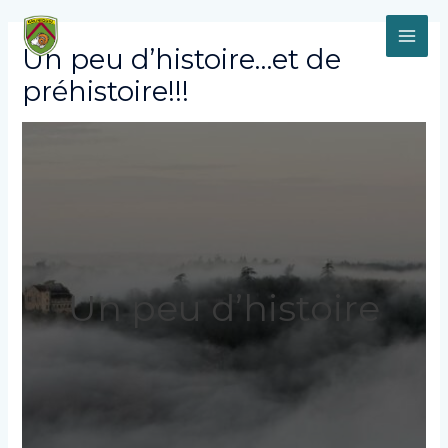
Aller
MAI
au
contenu
Un peu d’histoire…et de
ME
préhistoire!!!
Un peu d’histoire